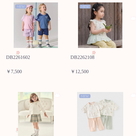
NEW
NEW
DB2261602
DB2262108
￥7,500
￥12,500
NEW