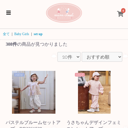
0
全て
|
Baby Girls
|
set up
308件
の商品が見つかりました
NEW
SALE
パステルブルームセットア
うさちゃんデザインフェミ