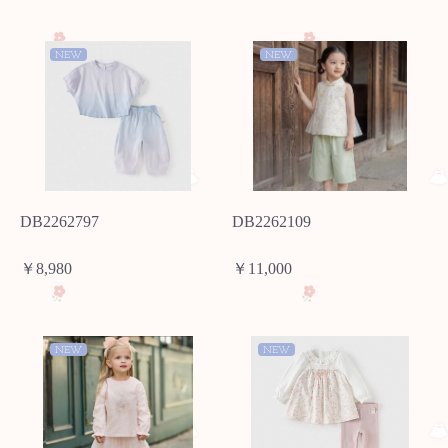
NEW
NEW
DB2262797
DB2262109
￥8,980
￥11,000
NEW
NEW