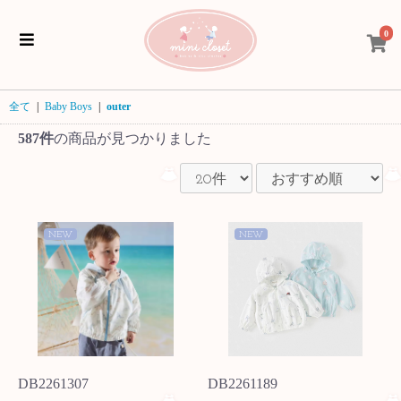
0
全て
|
Baby Boys
|
outer
587件
の商品が見つかりました
NEW
NEW
DB2261307
DB2261189