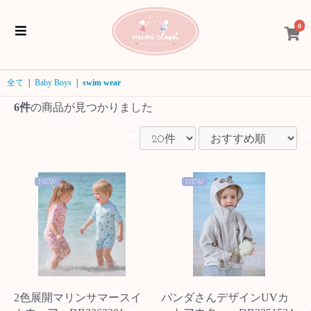
0
全て
|
Baby Boys
|
swim wear
6件
の商品が見つかりました
NEW
NEW
2色展開マリンサマースイ
パンダさんデザインUVカ