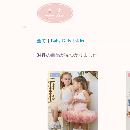
全て
|
Baby Girls
|
skirt
34件
の商品が見つかりました
NEW