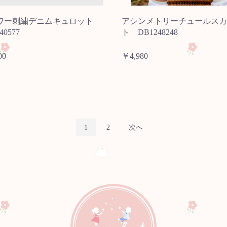
ワー刺繍デニムキュロット
アシンメトリーチュールスカ
40577
ト DB1248248
00
￥4,980
1
2
次へ