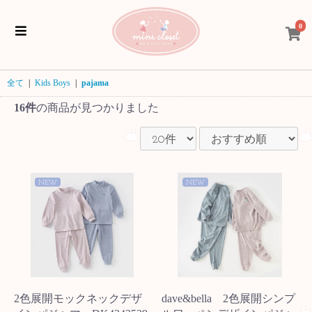
0
全て
|
Kids Boys
|
pajama
16件
の商品が見つかりました
NEW
NEW
2色展開モックネックデザ
dave&bella 2色展開シンプ