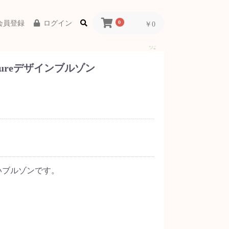
会員登録
ログイン
0
￥0
s futureデザインブルゾン
いブルゾンです。
。