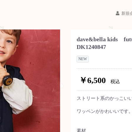
新規
dave&bella kid
DK1240847
NEW
￥6,500
税込
ストリート系のかっこい
ワッペンがかわいいです
素材