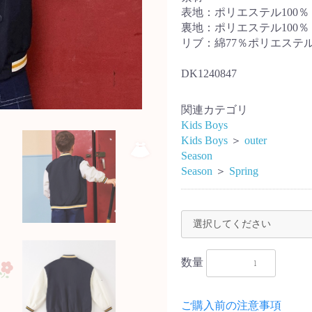
表地：ポリエステル100％
裏地：ポリエステル100％
リブ：綿77％ポリエステル
DK1240847
関連カテゴリ
Kids Boys
Kids Boys
＞
outer
Season
Season
＞
Spring
数量
ご購入前の注意事項