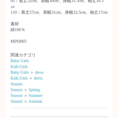
95：着丈52cm、肩幅30cm、身幅31.5cm、袖丈16.5
㎝
110：着丈57cm、肩幅31cm、身幅32.5cm、袖丈17cm
素材
綿100％
MINI005
関連カテゴリ
Baby Girls
Kids Girls
Baby Girls
＞
dress
Kids Girls
＞
dress
Season
Season
＞
Spring
Season
＞
Summer
Season
＞
Autumn